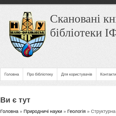
Скановані кн
бібліотеки 
Головна
Про бібліотеку
Для користувачів
Контакт
Ви є тут
Головна
»
Природничі науки
»
Геологія
» Структурна 