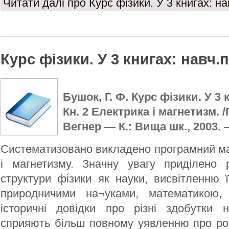
Читати далі
про Курс фізики. У 3 книгах: нав
Курс фізики. У 3 книгах: навч.п
Бушок, Г. Ф. Курс фізики. У 3 
Кн. 2 Електрика і магнетизм. /
Вегнер — К.: Вища шк., 2003. —
Систематизовано викладено програмний ма
і магнетизму. Значну увагу приділено р
структури фізики як науки, висвітленню ї
природничими на¬уками, математикою, 
історичні довідки про різні здобутки н
сприяють більш повному уявленню про ро