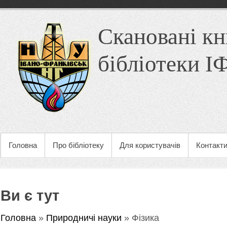
Скановані кн
бібліотеки 
Головна
Про бібліотеку
Для користувачів
Контакт
Ви є тут
Головна
»
Природничі науки
» Фізика