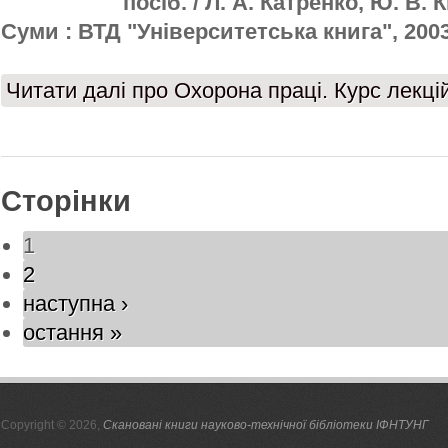
посіб. / Л. А. Катренко, Ю. В. Кіт
Суми : ВТД "Університетська книга", 2003.
Читати далі
про Охорона праці. Курс лекці
Сторінки
1
2
наступна ›
остання »
Copyright © 2026,
Скановані книги науково-технічної бібліотеки ІФНТУНГ