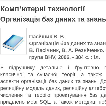
Комп’ютерні технології
Організація баз даних та знан
Пасічник В. В.
Організація баз даних та знань
В. Пасічник, В. А. Резніченко.
група BHV, 2006. - 384 с. : іл.
У підручнику детально і ґрунтовно 
класичної та сучасної теорії, а також 
аспекти організації баз даних та знань. Д
реляційну модель даних, реляційну алгебр
числення та теорію проектування баз да
приділено мові SQL, а також методиці по