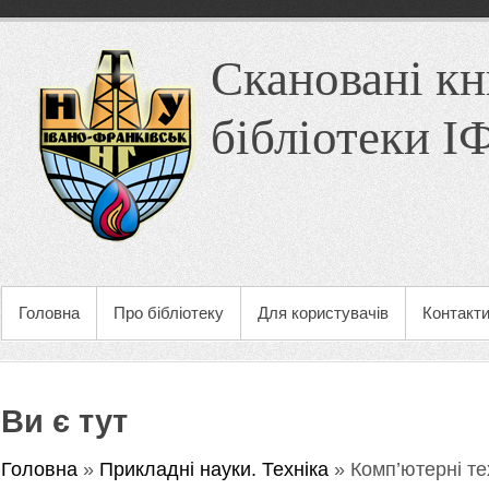
Скановані кн
бібліотеки 
Головна
Про бібліотеку
Для користувачів
Контакт
Ви є тут
Головна
»
Прикладні науки. Техніка
» Комп’ютерні те