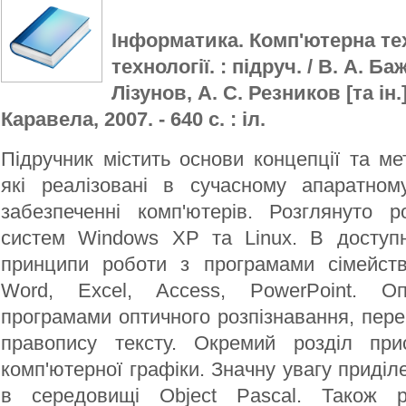
Інформатика. Комп'ютерна тех
технології. : підруч. / В. А. Ба
Лізунов, А. С. Резников [та ін.]. 
Каравела, 2007. - 640 с. : іл.
Підручник містить основи концепції та ме
які реалізовані в сучасному апаратно
забезпеченні комп'ютерів. Розглянуто р
систем Windows XP та Linux. В доступ
принципи роботи з програмами сімейства
Word, Excel, Access, PowerPoint. О
програмами оптичного розпізнавання, пере
правопису тексту. Окремий розділ при
комп'ютерної графіки. Значну увагу приді
в середовищі Object Pascal. Також р