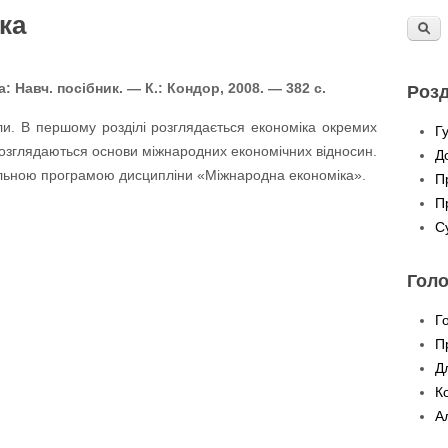
ка
: Навч. посібник. — К.: Кондор, 2008. — 382 с.
Розд
ли. В першому розділі розглядається економіка окремих
Г
лі розглядаються основи міжнародних економічних відносин.
Д
альною програмою дисципліни «Міжнародна економіка».
П
П
С
Гол
Г
П
Д
К
А