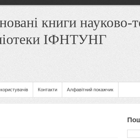
новані книги науково-т
ліотеки ІФНТУНГ
користувачів
Контакти
Алфавітний покажчик
Пош