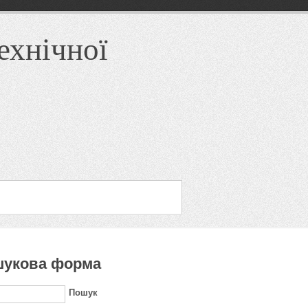
ехнічної
укова форма
Пошук