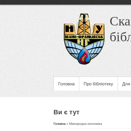
Ска
біб
Головна
Про бібліотеку
Для 
Ви є тут
Головна
» Міжнародна економіка