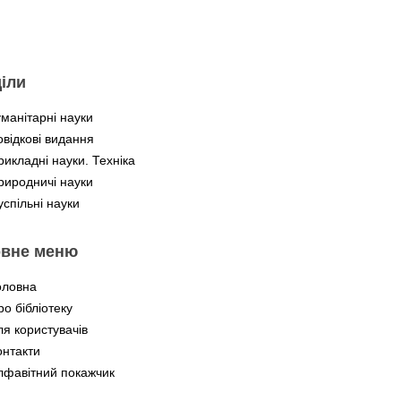
іли
уманітарні науки
овідкові видання
рикладні науки. Техніка
риродничі науки
успільні науки
овне меню
оловна
ро бібліотеку
ля користувачів
онтакти
лфавітний покажчик