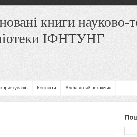
новані книги науково-т
ліотеки ІФНТУНГ
користувачів
Контакти
Алфавітний покажчик
Пош