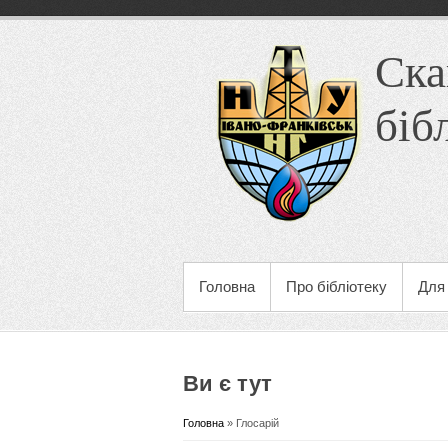
Ска
біб
Головна
Про бібліотеку
Для 
Ви є тут
Головна
» Глосарій