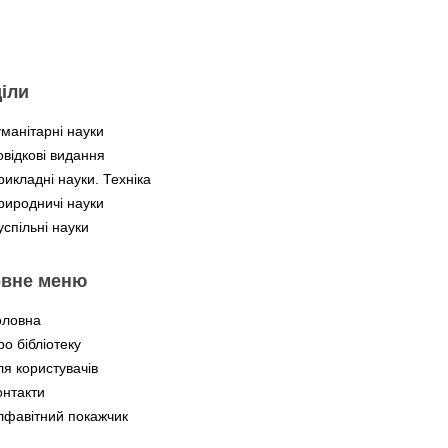
іли
уманітарні науки
овідкові видання
рикладні науки. Техніка
риродничі науки
успільні науки
овне меню
оловна
ро бібліотеку
ля користувачів
онтакти
лфавітний покажчик