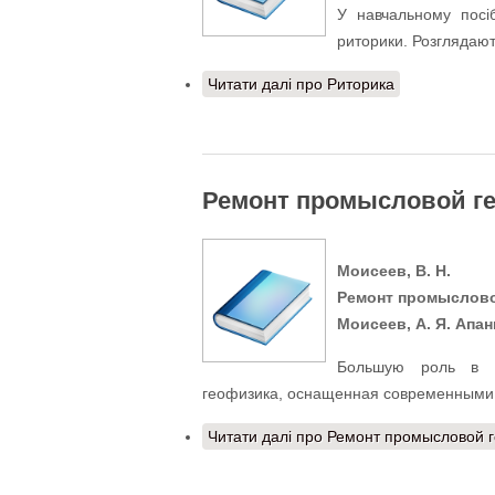
У навчальному посіб
риторики. Розглядают
Читати далі
про Риторика
Ремонт промысловой г
Моисеев, В. Н.
Ремонт промысловой
Моисеев, А. Я. Апани
Большую роль в на
геофизика, оснащенная современными 
Читати далі
про Ремонт промысловой г