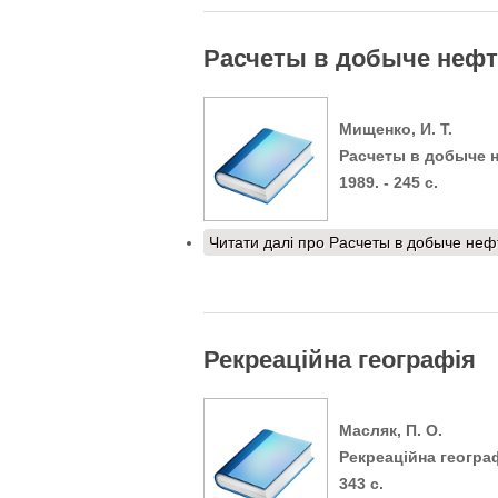
Расчеты в добыче неф
Мищенко, И. Т.
Расчеты в добыче неф
1989. - 245 с.
Читати далі
про Расчеты в добыче неф
Рекреаційна географія
Масляк, П. О.
Рекреаційна географія
343 с.