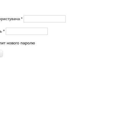
користувача
*
ль
*
пит нового паролю