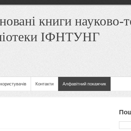
новані книги науково-т
ліотеки ІФНТУНГ
користувачів
Контакти
Алфавітний покажчик
Пош