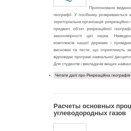
Пропоноване видання 
географії. У посібнику розкриваються 
територіальна організація рекреаційно-
предмет, об'єкт рекреаційної географ
закономірності цієї науки. Наведен
комплексів нашої держави і провідни
висновки та тести, що сприятимуть за
відповідає програмі навчальної дисципл
Для студентів і викладачів вищих навчал
Читати далі
про Рекреаційна географія
Расчеты основных проц
углеводородных газов