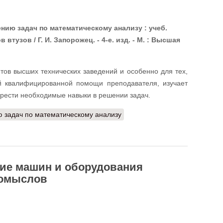
нию задач по математическому анализу : учеб.
 втузов / Г. И. Запорожец. - 4-е. изд. - М. : Высшая
тов высших технических заведений и особенно для тех,
ой квалифицированной помощи преподавателя, изучает
брести необходимые навыки в решении задач.
ю задач по математическому анализу
ние машин и оборудования
ромыслов