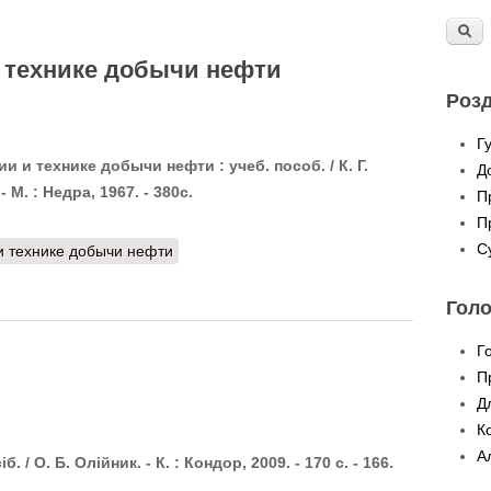
и технике добычи нефти
Розд
Г
и и технике добычи нефти : учеб. пособ. / К. Г.
Д
 М. : Недра, 1967. - 380с.
П
П
С
и технике добычи нефти
Гол
Г
П
Д
К
А
б. / О. Б. Олійник. - К. : Кондор, 2009. - 170 с. - 166.