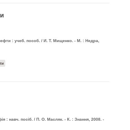
ти
ти : учеб. пособ. / И. Т. Мищенко. - М. : Недра,
ти
 : навч. посіб. / П. О. Масляк. - К. : Знання, 2008. -