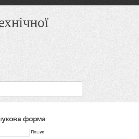
ехнічної
укова форма
Пошук