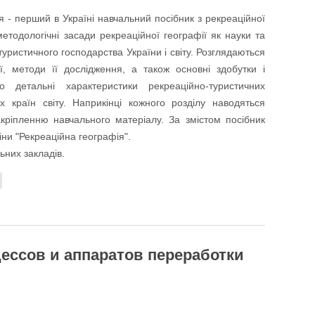
- перший в Україні навчальний посібник з рекреаційної
методологічні засади рекреаційної географії як науки та
туристичного господарства України і світу. Розглядаються
ії, методи її дослідження, а також основні здобутки і
о детальні характеристики рекреаційно-туристичних
х країн світу. Наприкінці кожного розділу наводяться
кріпленню навчального матеріалу. За змістом посібник
іни "Рекреаційна географія".
ьних закладів.
ессов и аппаратов переработки