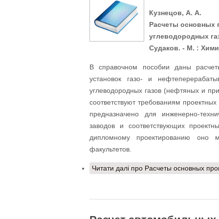
Кузнецов, А. А.
Расчеты основных 
углеводородных газо
Судаков. - М. : Химия
В справочном пособии даны расчеты
установок газо- и нефтеперерабат
углеводородных газов (нефтяных и пр
соответствуют требованиям проектных
предназначено для инженерно-техни
заводов и соответствующих проектн
дипломному проектированию оно 
факультетов.
Читати далі
про Расчеты основных проц