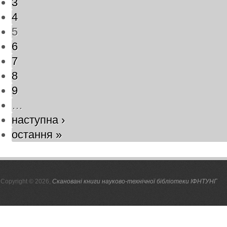
3
4
5
6
7
8
9
…
наступна ›
остання »
Copyright © 2026,
Скановані книги науково-технічної бібліотеки ІФНТУНГ