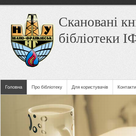
Скановані кн
бібліотеки 
Головна
Про бібліотеку
Для користувачів
Контакт