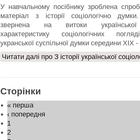
У навчальному посібнику зроблена спроб
матеріал з історії соціологічно думк
звернена на витоки української п
характеристику соціологічних погляд
укранської суспільної думки середини ХІХ - 
Читати далі
про З історії української соціол
Сторінки
« перша
‹ попередня
1
2