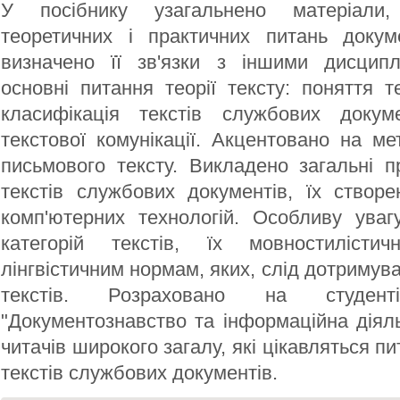
У посібнику узагальнено матеріали
теоретичних і практичних питань докуме
визначено її зв'язки з іншими дисципл
основні питання теорії тексту: поняття те
класифікація текстів службових докуме
текстової комунікації. Акцентовано на м
письмового тексту. Викладено загальні пр
текстів службових документів, їх створ
комп'ютерних технологій. Особливу уваг
категорій текстів, їх мовностилістичн
лінгвістичним нормам, яких, слід дотримув
текстів. Розраховано на студенті
"Документознавство та інформаційна діяльн
читачів широкого загалу, які цікавляться 
текстів службових документів.