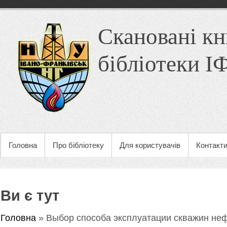
Скановані кн
бібліотеки 
Головна
Про бібліотеку
Для користувачів
Контакт
Ви є тут
Головна
» Выбор способа эксплуатации скважин не