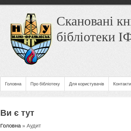
Скановані кн
бібліотеки 
Головна
Про бібліотеку
Для користувачів
Контакт
Ви є тут
Головна
» Аудит