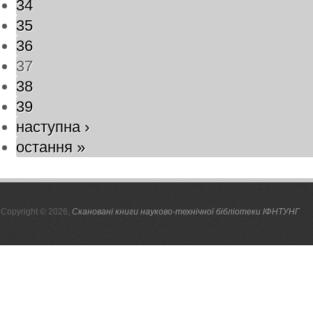
34
35
36
37
38
39
наступна ›
остання »
Copyright © 2026,
Скановані книги науково-технічної бібліотеки ІФНТУНГ