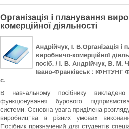
Організація і планування вир
комерційної діяльності
Андрійчук, І. В.Організація і
виробничо-комерційної діяльн
посіб. / І. В. Андрійчук, В. М.
Івано-Франківськ : ІФНТУНГ Фа
с.
В навчальному посібнику викладен
функціонування бурового підприємст
системи. Основна увага приділена розгляд
виробництва в різних умовах виконанн
Посібник призначений для студентів спеціа