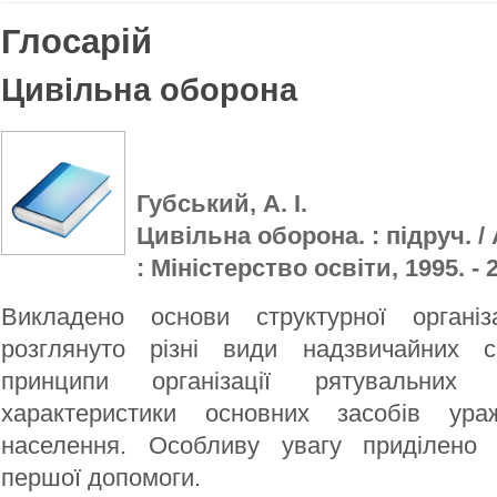
Глосарій
Цивільна оборона
Губський, А. І.
Цивільна оборона. : підруч. / А
: Міністерство освіти, 1995. - 2
Викладено основи структурної організ
розглянуто різні види надзвичайних с
принципи організації рятувальних 
характеристики основних засобів ур
населення. Особливу увагу приділено
першої допомоги.