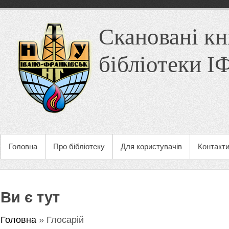
Скановані кн
бібліотеки 
Головна
Про бібліотеку
Для користувачів
Контакт
Ви є тут
Головна
» Глосарій