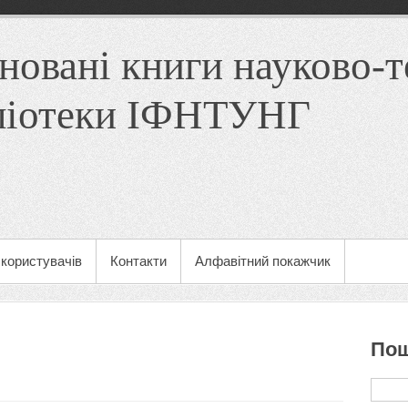
новані книги науково-т
ліотеки ІФНТУНГ
користувачів
Контакти
Алфавітний покажчик
Пош