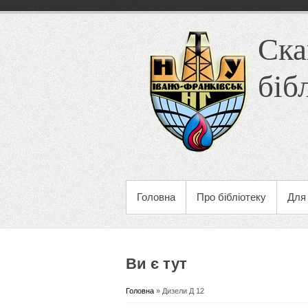
Ска
біб
Головна
Про бібліотеку
Для 
Ви є тут
Головна
» Дизели Д 12