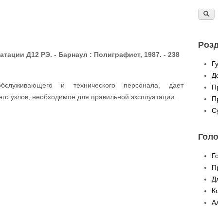
Розд
атации Д12 РЭ. - Барнаул : Полиграфист, 1987. - 238
Г
Д
обслуживающего и технического персонала, дает
П
его узлов, необходимое для правильной эксплуатации.
П
С
Гол
Г
П
Д
К
А