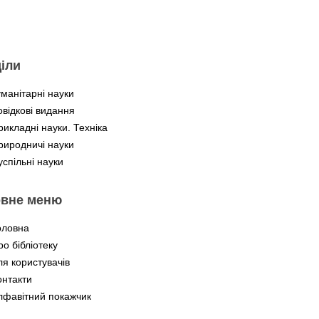
іли
уманітарні науки
овідкові видання
рикладні науки. Техніка
риродничі науки
успільні науки
овне меню
оловна
ро бібліотеку
ля користувачів
онтакти
лфавітний покажчик