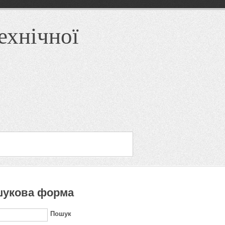
ехнічної
укова форма
Пошук